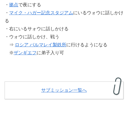
・
拠点
で夜にする
・
マイク・ハガー記念スタジアム
にいるウォウに話しかけ
る
・右にいるサォウに話しかける
・ウォウに話しかけ、戦う
⇒
ロシア バルマレイ製鉄所
に行けるようになる
※
ザンギエフ
に弟子入り可
サブミッション一覧へ