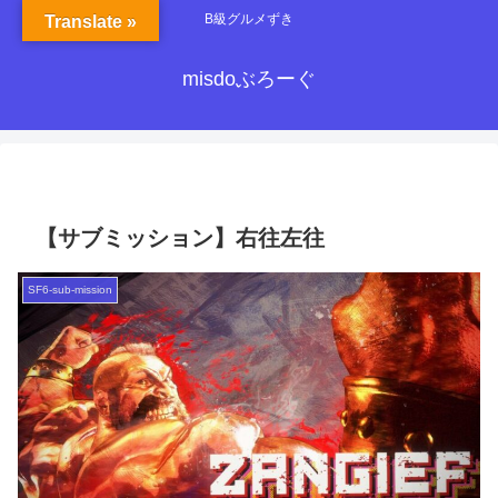
B級グルメずき
Translate »
misdoぶろーぐ
【サブミッション】右往左往
SF6-sub-mission