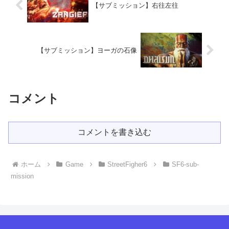
【サブミッション】右往左往
【サブミッション】ヨーガの石像
コメント
コメントを書き込む
ホーム
Game
StreetFigher6
SF6-sub-
mission