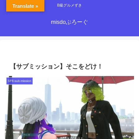
B級グルメずき
Translate »
misdoぶろーぐ
【サブミッション】そこをどけ！
SF6-sub-mission