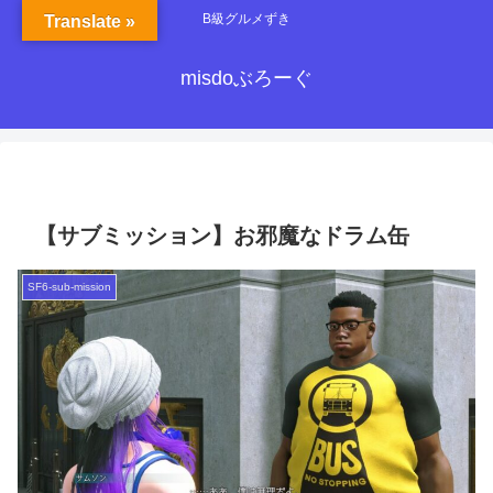
B級グルメずき
Translate »
misdoぶろーぐ
【サブミッション】お邪魔なドラム缶
SF6-sub-mission