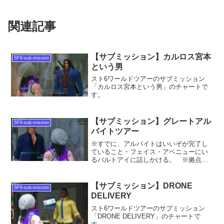
関連記事
【サブミッション】カルロス宮本
SF6-sub-mission
という男
スト6ワールドツアーのサブミッション
「カルロス宮本という男」のチャートで
す。
【サブミッション】グレートアル
SF6-sub-mission
バイトツアー
※すでに、アルバイトはいいぞが完了し
ていること・フェイス・アベニューにい
るバルトアイに話しかける。 ※拠点の
横です・以下、6つのアルバイトを行う
※Scrap Heap IIのみ、実施する国とタイ
ミングが異なる・アルバイトが終わった
【サブミッション】DRONE
SF6-sub-mission
ら、フェ...
DELIVERY
スト6ワールドツアーのサブミッション
「DRONE DELIVERY」のチャートで