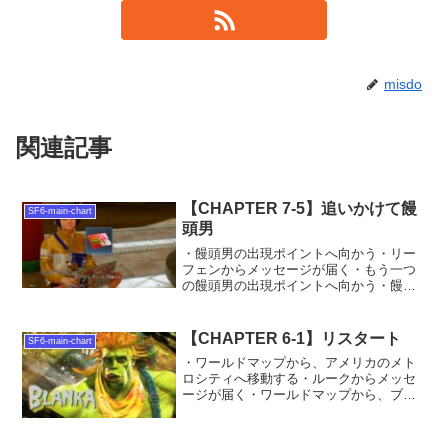
misdo
関連記事
【CHAPTER 7-5】追いかけて饅
SF6-main-chart
頭男
・饅頭男の出現ポイントへ向かう・リー
フェンからメッセージが届く・もう一つ
の饅頭男の出現ポイントへ向かう・饅頭
男と戦う ⇒ 特製シャオピン年間パスを
入手・リーフェンに特製シャオピン年間
パスを渡す・リーフェンにデータカード
【CHAPTER 6-1】リスタート
SF6-main-chart
を渡して解析してもらう...
・ワールドマップから、アメリカのメト
ロシティへ移動する・ルークからメッセ
ージが届く・ワールドマップから、ブラ
ジルのレンジャーズハットへ移動する・
ブランカちゃんに会う・ブランカに話し
かける ⇒ ブランカちゃんの着ぐるみを