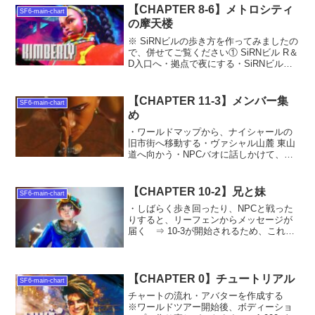
入手 ⇒ ブランカに弟...
【CHAPTER 8-6】メトロシティ
SF6-main-chart
の摩天楼
※ SiRNビルの歩き方を作ってみましたの
で、併せてご覧ください① SiRNビル R＆
D入口へ・拠点で夜にする・SiRNビル・
建設現場（夜）に向かう・入り口に立っ
ているNPCに話しかけて、敷地内に入
る・昼はNPCで道を塞がれている右側か
【CHAPTER 11-3】メンバー集
SF6-main-chart
ら上...
め
・ワールドマップから、ナイシャールの
旧市街へ移動する・ヴァシャル山麓 東山
道へ向かう・NPCバオに話しかけて、格
闘家狩りの段ボール闘奴に会う・段ボー
ル闘奴と戦う・NPCラメシュに話しかけ
る ※ヴァシャル山麓 遺跡前広場のバス
【CHAPTER 10-2】兄と妹
SF6-main-chart
停で、ファストト...
・しばらく歩き回ったり、NPCと戦った
りすると、リーフェンからメッセージが
届く ⇒ 10-3が開始されるため、これは
放置して、先に10-3以降を進める・13-4
でボシュと戦った後に、ボシュの腕輪を
入手する ⇒ まだユアに渡すことができ
ないた...
【CHAPTER 0】チュートリアル
SF6-main-chart
チャートの流れ・アバターを作成する
※ワールドツアー開始後、ボディーショ