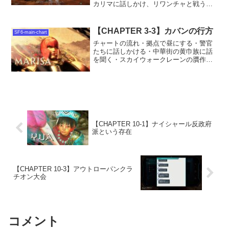
カリマに話しかけ、リワンチャと戦う
⇒ セーフティピンを入手◀ Chapter14-3
へチャート一覧へ▶ Chapter14-5へ
【CHAPTER 3-3】カバンの行方
SF6-main-chart
チャートの流れ・拠点で昼にする・警官
たちに話しかける・中華街の黄巾族に話
を聞く・スカイウォークレーンの贋作屋
レオナルドに話しかける ※リンク先に
マップ一覧がありますので、ご参照くだ
さい。マップ中央、上下にのびている橋
です。・ゴロツキ（キング...
【CHAPTER 10-1】ナイシャール反政府
派という存在
【CHAPTER 10-3】アウトローパンクラ
チオン大会
コメント