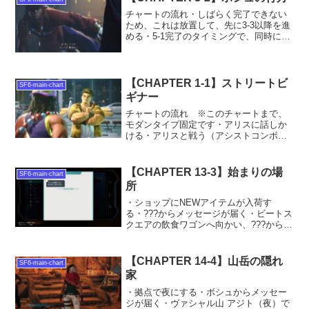
チャートの流れ・しばらく完了できない
ため、これは放置して、先に3-3以降を進
める・5-1完了のタイミングで、同時に完
了する◀ Chapter3-1へチャート一覧へ▶
Chapter3-3へ
【CHAPTER 1-1】ストリートビ
SF6-main-chart
ギナー
チャートの流れ ※このチャートまで、
モダンタイプ固定です・アリスに話しか
ける・アリスと戦う（アシストコンボを
10回ヒットさせよう）・街の人2人とバト
ルして勝利する・アリスに話しかける・
ルークからメッセージが届く・雑貨屋ビ
【CHAPTER 13-3】始まりの場
SF6-main-chart
スのピザを購入して食...
所
・ショップにNEWアイテムが入荷す
る・???からメッセージが届く・ビートス
クエアの飲食ワゴンへ向かい、???からの
手紙を読む ⇒ キーカード Lv3を入手◀
Chapter13-2へチャート一覧へ▶
Chapter13-4へ
【CHAPTER 14-4】山岳の隠れ
SF6-main-chart
家
・拠点で夜にする・ボシュからメッセー
ジが届く・ヴァシャル山 アジト（夜）で